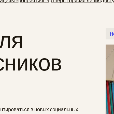
ация
Мероприятия
Партнеры
Горячая линия
Дост
для
Н
сников
ентироваться в новых социальных