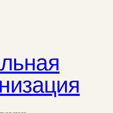
альная
анизация