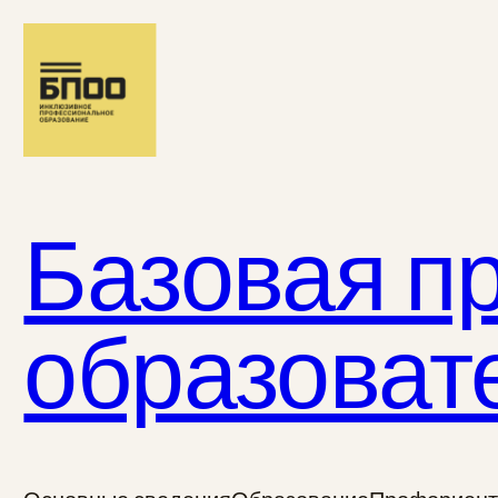
Перейти
к
содержимому
Базовая п
образоват