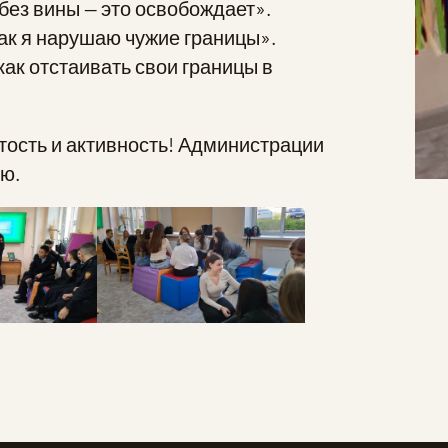
без вины — это освобождает».
ак я нарушаю чужие границы».
как отстаивать свои границы в
тость и активность! Администрации
ю.