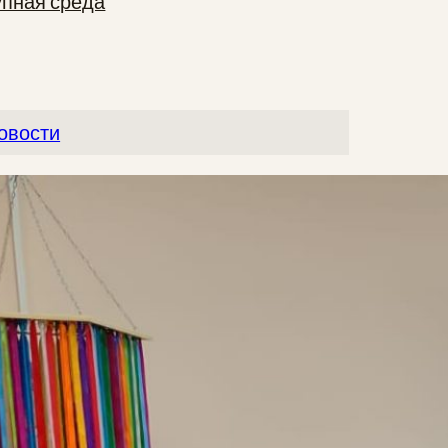
упная среда
овости