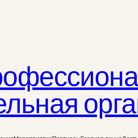
рофессион
ельная орг